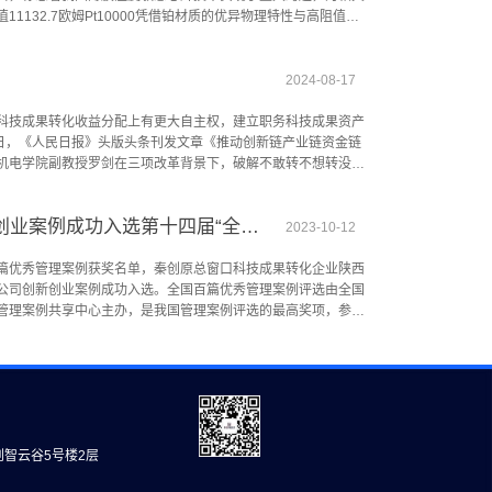
11132.7欧姆Pt10000凭借铂材质的优异物理特性与高阻值设
要表现在以下方面：1.Pt10000的高阻值设计不仅大幅提升
优势，解决了普通低阻值铂电阻（如Pt100）的常见痛点，比
用三线制四线制接线来补偿导线电阻（普通Pt100需四线制才
2024-08-17
。2.高阻值设计使得Pt10000在工作时的电流更小，其低功
50%续航），避免频繁充电或更换电池，尤其适用于对功耗要求
科技成果转化收益分配上有更大自主权，建立职务科技成果资产
号更强（相同温度变化下，电阻变化量更大），信号信噪比（SNR）
7日，《人民日报》头版头条刊发文章《推动创新链产业链资金链
；即使在电磁干扰强烈的工业环境中，也能稳定运行，保证数据的
机电学院副教授罗剑在三项改革背景下，破解不敢转不想转没钱
体晶圆制造）的温度稳定性。Pt10000广泛适用于工业控制、
陕西省开展三项改革试点，从改字起笔、在转上聚力，激活创新
性要求严苛的场景。Pt10000的问世，是我国芯片产业发展的
转化为产业优势、发展胜势。展现了推动科技成果转化机制改革
秦创原总窗口科技成果转化企业创新创业案例成功入选第十四届“全国百篇优秀管理案例”获奖名单
要的是，为我国众多依赖传感器芯片的产业提供了强有力的技术
.cn/rmrb/html/2024-
2023-10-12
力。长期以来，在温度传感器领域，国内市场受制于国外技术壁
_1-01.htm在三项改革政策支持下，罗剑的科技成果在不到1年时间里，就从书
为突破这一现状，砺芯慧感研发团队，累计投入千万元，历经多
高温薄膜铂电阻自动化生产线，今年产能预计达到800万个，打
篇优秀管理案例获奖名单，秦创原总窗口科技成果转化企业陕西
器敏感芯片生产工艺技术难题，成功打造出具有完全自主知识产
西省人民政府新闻办公室举办陕西高校科技成果转化工作成效介绍
公司创新创业案例成功入选。全国百篇优秀管理案例评选由全国
、家用电器、新能源汽车以及各类电子设备等领域。此次同时推
富介绍了学校持续深化三项改革，探索形成的科技成果转化一校
管理案例共享中心主办，是我国管理案例评选的最高奖项，参与
速响应的温度测量场景，同为国内首款。Pt1000微小型作为国内
化工作，作为三项改革的先行探索地，持续推动三项改革向纵深
动之最。案例的评审流程、标准均与国际接轨，获奖案例代表着
发展的核心战略。此次推出的国内首款Pt10000和Pt1000
链路，构建以国家大学科技园为核心的转化体系，形成了科技成
中国管理案例的最高奖项，进入高等教育理论教学领域，将被优
践行科技自立自强使命的重要成果，将推动国内在相关领域形成
校调研指导三项改革工作，亲自部署推进全省复制推广学校三项
域的教学活动、师资培训、国际学术交流等环节使用，具有很强的
，有效降低相关行业生产成本，提升国内企业在国际市场的竞争
制机制改革部署更加坚定了学校进一步深入推进三项改革的信
1年6月，在秦创原创新促进中心举办的科技成果转化对接会路演
面取得的成效，成为受国务院真抓实干督查激励表彰的唯一高
队和项目展示了超精密抛光工艺。该项技术被称为现代制造业的
会主义思想为指导，深入学习贯彻党的二十届三中全会精神，探
创原总窗口科技经纪人的协助下，2022年1月，陕西金信天钛
，培养更多高质量人才，产出更多高质量成果，培育更多高质量
创智云谷5号楼2层
并入驻沣东创智云谷。在公司入驻秦创原总窗口的过程中，科技
技自立自强、引领支撑高质量发展作出新的更大贡献。稿件信息
企业发展、产业链融通等方面提供了专业支持：在企业需要计算