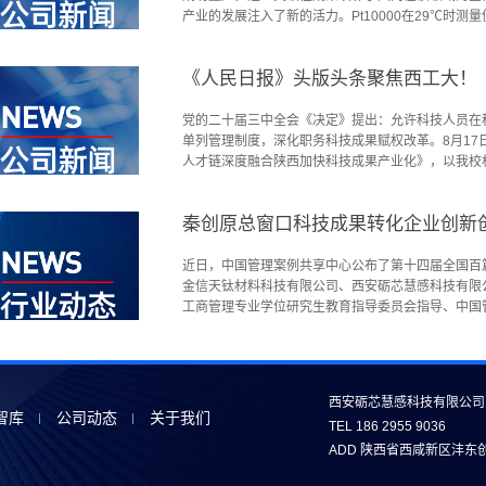
产业的发展注入了新的活力。Pt10000在29℃时测量值
计，在温度测量领域展现出诸多不可替代的功能优势，主
了测温的灵敏度和精度，还带来了适配复杂场景的独特
《人民日报》头版头条聚焦西工大！
如抗导线损耗能力强，长距离传输无误差，无需额外采
能消除长距离误差），简化了布线设计，降低了安装成本
耗特性可显著延长设备续航时间（通常可提升30%~
党的二十届三中全会《决定》提出：允许科技人员在
严苛的物联网设备。3.Pt10000的高阻值输出信
单列管理制度，深化职务科技成果赋权改革。8月1
更高，抗电磁干扰能力比低阻值铂电阻提升5~10倍
人才链深度融合陕西加快科技成果产业化》，以我校
准确性和可靠性。确保工业控制（如精密注塑机、半导
转，高效完成科技成果转化的生动案例为引，介绍了
医疗设备、实验室检测、高端家电等对温度精度和稳定
的资源和潜能，加快科技成果产业化，助力科教优势
一个重要里程碑。它不仅打破了国外技术垄断，更重
过程中的西工大思路。原文链接：http://paper.people.com
支撑，将推动这些产业在全球市场上获得更强的竞争
08/17/nw.D110000renmrb_20240817
垒、核心部件依赖进口，行业发展面临卡脖子困境。
架走上货架，建成了国内首条覆盖常温、超低温、超
近日，中国管理案例共享中心公布了第十四届全国百
轮技术迭代及严苛测试，最终攻克了高精度温度传感
破了国外对该类产品近30年的垄断。8月16日，陕
金信天钛材料科技有限公司、西安砺芯慧感科技有限
权的薄膜铂电阻敏感芯片系列，广泛应用于仪器仪表
新闻发布会。作为发布会唯一受邀高校，副校长张开
工商管理专业学位研究生教育指导委员会指导、中国
出的还有超小尺寸Pt1000，其适用于微小封装和快
模式举措及成效。近年来，学校高度重视科技成果转
人数、投稿数量、覆盖企业数量均为全国同类评选活
薄膜铂电阻行业的领军企业，砺芯慧感始终将科技创新作为
发展，以三个一推进有组织科技成果转化，贯通三条
国内管理案例的最高水平。秦创原创新实践首次获得
超小尺寸，不仅是企业研发实力的集中体现，更是其
果转化一校模式。陕西省委书记赵一德先后6次到学
先推荐到全国MBA培养院校创业管理、技术创新领
技术自主化、产品国产化、服务本地化的发展新格局
改革经验。党的二十届三中全会《决定》有关科技体
传播效应。秦人秦技精雕细青年教师创业报国心202
西安砺芯慧感科技有限公司
力。
心。学校也因探索三项改革、促进科技成果转化等方
活动上，来自西安理工大学的青年教师米天健带着团
智库
公司动态
关于我们
TEL 186 2955 9036
校。下一步，学校将坚持以习近平新时代中国特色社
技术灵魂，是我国当前被卡脖子的关键技术之一。在秦
索以科技成果转化推动教育科技人才一体化融合发展
ADD 陕西省西咸新区沣东
材料科技有限公司与秦创原创新促进中心正式签约，
企业，带动重点产业链高质量发展，为实现高水平科
经纪人为金信天钛提供了一对一全流程服务，为其在