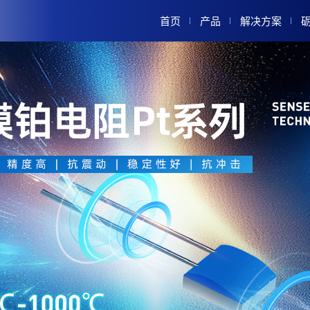
首页
产品
解决方案
薄膜铂电阻Pt系列
汽车工业
柔性传感器
能源供应和管理
高端定制
暖通空调和楼宇
家电、消费电子
生物医疗/工业设
过程控制
军工、航空航天
其他